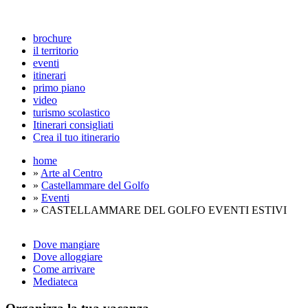
brochure
il territorio
eventi
itinerari
primo piano
video
turismo scolastico
Itinerari consigliati
Crea il tuo itinerario
home
»
Arte al Centro
»
Castellammare del Golfo
»
Eventi
» CASTELLAMMARE DEL GOLFO EVENTI ESTIVI
Dove mangiare
Dove alloggiare
Come arrivare
Mediateca