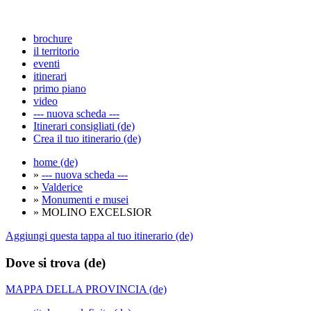
brochure
il territorio
eventi
itinerari
primo piano
video
--- nuova scheda ---
Itinerari consigliati (de)
Crea il tuo itinerario (de)
home (de)
»
--- nuova scheda ---
»
Valderice
»
Monumenti e musei
» MOLINO EXCELSIOR
Aggiungi questa tappa al tuo itinerario (de)
Dove si trova (de)
MAPPA DELLA PROVINCIA (de)