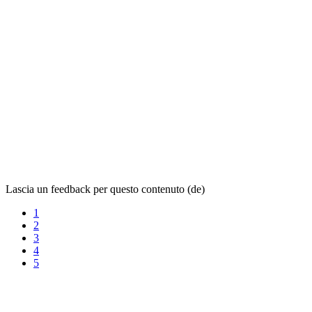
Lascia un feedback per questo contenuto (de)
1
2
3
4
5