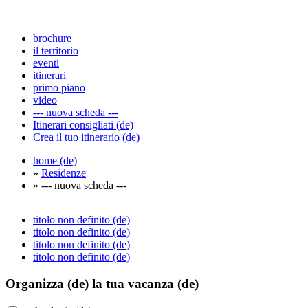
brochure
il territorio
eventi
itinerari
primo piano
video
--- nuova scheda ---
Itinerari consigliati (de)
Crea il tuo itinerario (de)
home (de)
»
Residenze
» --- nuova scheda ---
titolo non definito (de)
titolo non definito (de)
titolo non definito (de)
titolo non definito (de)
Organizza (de)
la tua vacanza (de)