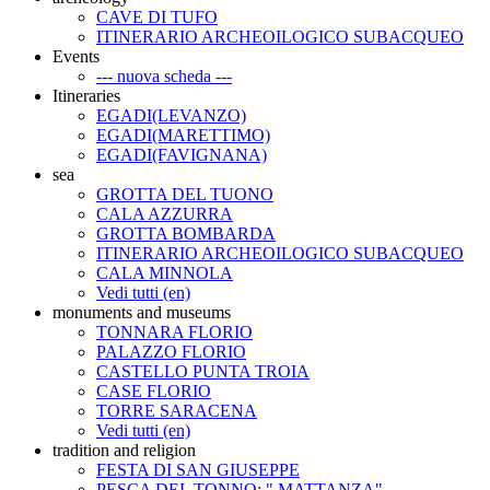
CAVE DI TUFO
ITINERARIO ARCHEOILOGICO SUBACQUEO
Events
--- nuova scheda ---
Itineraries
EGADI(LEVANZO)
EGADI(MARETTIMO)
EGADI(FAVIGNANA)
sea
GROTTA DEL TUONO
CALA AZZURRA
GROTTA BOMBARDA
ITINERARIO ARCHEOILOGICO SUBACQUEO
CALA MINNOLA
Vedi tutti (en)
monuments and museums
TONNARA FLORIO
PALAZZO FLORIO
CASTELLO PUNTA TROIA
CASE FLORIO
TORRE SARACENA
Vedi tutti (en)
tradition and religion
FESTA DI SAN GIUSEPPE
PESCA DEL TONNO: " MATTANZA"