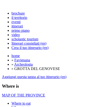
brochure
il territorio
eventi
itinerari
primo piano
video
scholastic tourism
Itinerari consigliati (en)
Crea il tuo itinerario (en)
home
»
Favignana
»
Archeologia
» GROTTA DEL GENOVESE
Aggiungi questa tappa al tuo itinerario (en)
Where is
MAP OF THE PROVINCE
Where to eat