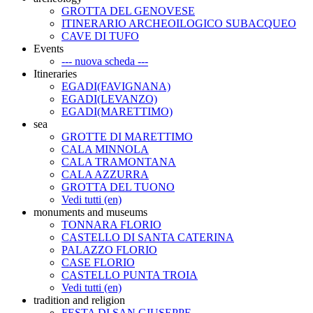
GROTTA DEL GENOVESE
ITINERARIO ARCHEOILOGICO SUBACQUEO
CAVE DI TUFO
Events
--- nuova scheda ---
Itineraries
EGADI(FAVIGNANA)
EGADI(LEVANZO)
EGADI(MARETTIMO)
sea
GROTTE DI MARETTIMO
CALA MINNOLA
CALA TRAMONTANA
CALA AZZURRA
GROTTA DEL TUONO
Vedi tutti (en)
monuments and museums
TONNARA FLORIO
CASTELLO DI SANTA CATERINA
PALAZZO FLORIO
CASE FLORIO
CASTELLO PUNTA TROIA
Vedi tutti (en)
tradition and religion
FESTA DI SAN GIUSEPPE