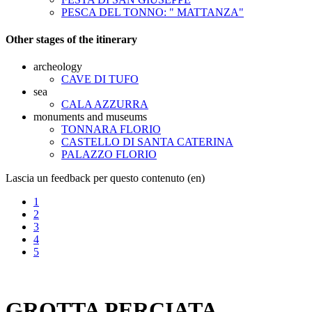
PESCA DEL TONNO: " MATTANZA"
Other stages of the itinerary
archeology
CAVE DI TUFO
sea
CALA AZZURRA
monuments and museums
TONNARA FLORIO
CASTELLO DI SANTA CATERINA
PALAZZO FLORIO
Lascia un feedback per questo contenuto (en)
1
2
3
4
5
GROTTA PERCIATA