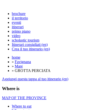
brochure
il territorio
eventi
itinerari
primo piano
video
scholastic tourism
Itinerari consigliati (en)
Crea il tuo itinerario (en)
home
»
Favignana
»
Mare
» GROTTA PERCIATA
Aggiungi questa tappa al tuo itinerario (en)
Where is
MAP OF THE PROVINCE
Where to eat