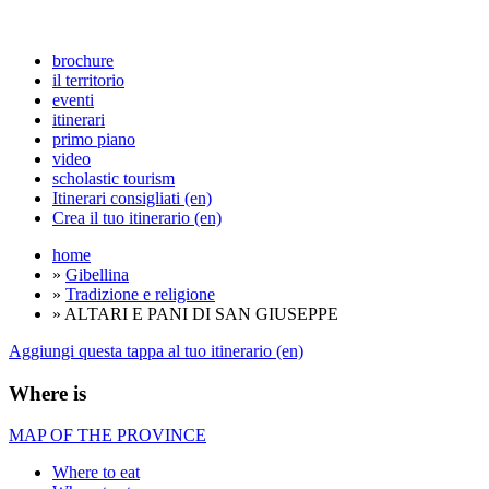
brochure
il territorio
eventi
itinerari
primo piano
video
scholastic tourism
Itinerari consigliati (en)
Crea il tuo itinerario (en)
home
»
Gibellina
»
Tradizione e religione
» ALTARI E PANI DI SAN GIUSEPPE
Aggiungi questa tappa al tuo itinerario (en)
Where is
MAP OF THE PROVINCE
Where to eat