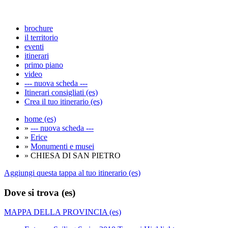
brochure
il territorio
eventi
itinerari
primo piano
video
--- nuova scheda ---
Itinerari consigliati (es)
Crea il tuo itinerario (es)
home (es)
»
--- nuova scheda ---
»
Erice
»
Monumenti e musei
» CHIESA DI SAN PIETRO
Aggiungi questa tappa al tuo itinerario (es)
Dove si trova (es)
MAPPA DELLA PROVINCIA (es)