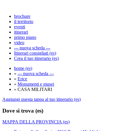
brochure
il territorio
eventi
itinerari
primo piano
video
--- nuova scheda ---
Itinerari consigliati (es)
Crea il tuo itinerario (es)
home (es)
»
--- nuova scheda ---
»
Erice
»
Monumenti e musei
» CASA MILITARI
Aggiungi questa tappa al tuo itinerario (es)
Dove si trova (es)
MAPPA DELLA PROVINCIA (es)