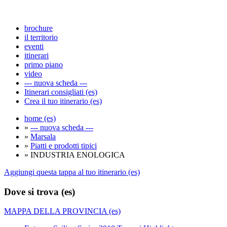
brochure
il territorio
eventi
itinerari
primo piano
video
--- nuova scheda ---
Itinerari consigliati (es)
Crea il tuo itinerario (es)
home (es)
»
--- nuova scheda ---
»
Marsala
»
Piatti e prodotti tipici
» INDUSTRIA ENOLOGICA
Aggiungi questa tappa al tuo itinerario (es)
Dove si trova (es)
MAPPA DELLA PROVINCIA (es)