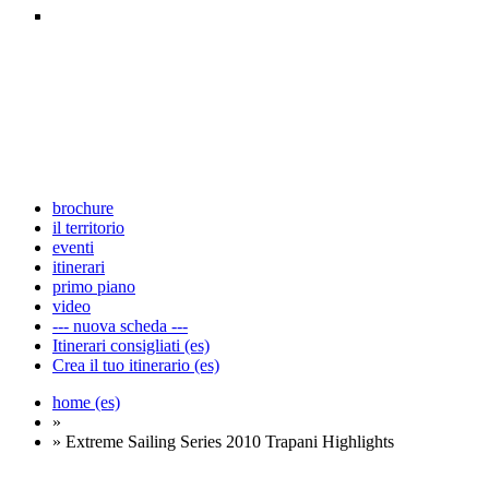
brochure
il territorio
eventi
itinerari
primo piano
video
--- nuova scheda ---
Itinerari consigliati (es)
Crea il tuo itinerario (es)
home (es)
»
» Extreme Sailing Series 2010 Trapani Highlights