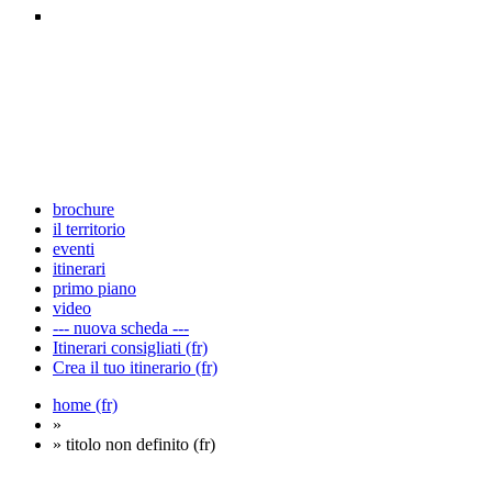
brochure
il territorio
eventi
itinerari
primo piano
video
--- nuova scheda ---
Itinerari consigliati (fr)
Crea il tuo itinerario (fr)
home (fr)
»
» titolo non definito (fr)