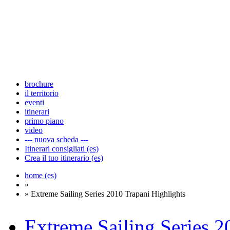
brochure
il territorio
eventi
itinerari
primo piano
video
--- nuova scheda ---
Itinerari consigliati (es)
Crea il tuo itinerario (es)
home (es)
»
» Extreme Sailing Series 2010 Trapani Highlights
Extreme Sailing Series 2