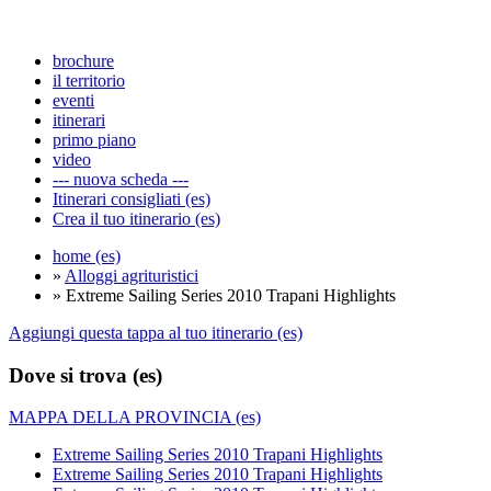
brochure
il territorio
eventi
itinerari
primo piano
video
--- nuova scheda ---
Itinerari consigliati (es)
Crea il tuo itinerario (es)
home (es)
»
Alloggi agrituristici
» Extreme Sailing Series 2010 Trapani Highlights
Aggiungi questa tappa al tuo itinerario (es)
Dove si trova (es)
MAPPA DELLA PROVINCIA (es)
Extreme Sailing Series 2010 Trapani Highlights
Extreme Sailing Series 2010 Trapani Highlights