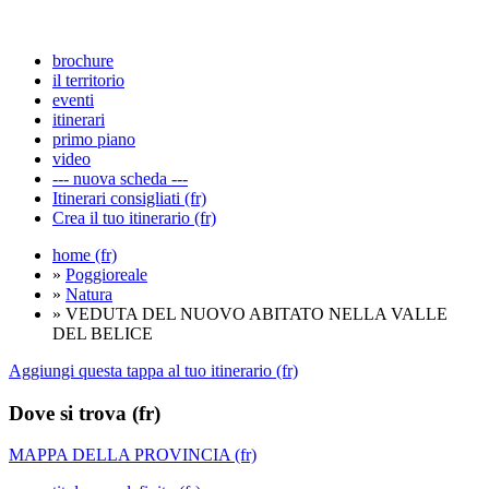
brochure
il territorio
eventi
itinerari
primo piano
video
--- nuova scheda ---
Itinerari consigliati (fr)
Crea il tuo itinerario (fr)
home (fr)
»
Poggioreale
»
Natura
» VEDUTA DEL NUOVO ABITATO NELLA VALLE
DEL BELICE
Aggiungi questa tappa al tuo itinerario (fr)
Dove si trova (fr)
MAPPA DELLA PROVINCIA (fr)