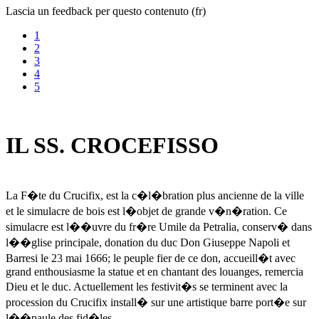
Lascia un feedback per questo contenuto (fr)
1
2
3
4
5
IL SS. CROCEFISSO
La F�te du Crucifix, est la c�l�bration plus ancienne de la ville
et le simulacre de bois est l�objet de grande v�n�ration. Ce
simulacre est l��uvre du fr�re Umile da Petralia, conserv� dans
l��glise principale, donation du duc Don Giuseppe Napoli et
Barresi le 23 mai 1666; le peuple fier de ce don, accueill�t avec
grand enthousiasme la statue et en chantant des louanges, remercia
Dieu et le duc. Actuellement les festivit�s se terminent avec la
procession du Crucifix install� sur une artistique barre port�e sur
l��paule des fid�les.