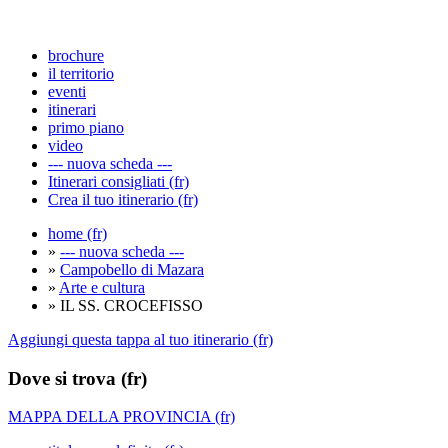
brochure
il territorio
eventi
itinerari
primo piano
video
--- nuova scheda ---
Itinerari consigliati (fr)
Crea il tuo itinerario (fr)
home (fr)
»
--- nuova scheda ---
»
Campobello di Mazara
»
Arte e cultura
» IL SS. CROCEFISSO
Aggiungi questa tappa al tuo itinerario (fr)
Dove si trova (fr)
MAPPA DELLA PROVINCIA (fr)