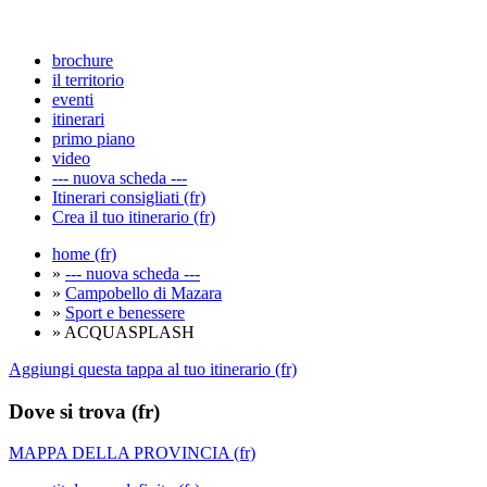
brochure
il territorio
eventi
itinerari
primo piano
video
--- nuova scheda ---
Itinerari consigliati (fr)
Crea il tuo itinerario (fr)
home (fr)
»
--- nuova scheda ---
»
Campobello di Mazara
»
Sport e benessere
» ACQUASPLASH
Aggiungi questa tappa al tuo itinerario (fr)
Dove si trova (fr)
MAPPA DELLA PROVINCIA (fr)