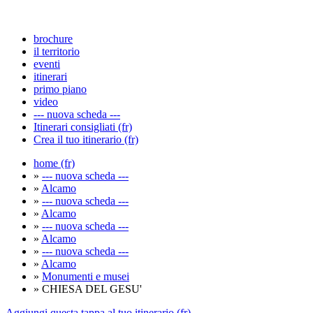
brochure
il territorio
eventi
itinerari
primo piano
video
--- nuova scheda ---
Itinerari consigliati (fr)
Crea il tuo itinerario (fr)
home (fr)
»
--- nuova scheda ---
»
Alcamo
»
--- nuova scheda ---
»
Alcamo
»
--- nuova scheda ---
»
Alcamo
»
--- nuova scheda ---
»
Alcamo
»
Monumenti e musei
» CHIESA DEL GESU'
Aggiungi questa tappa al tuo itinerario (fr)