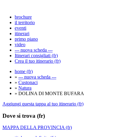
brochure
il territorio
eventi
itinerari
primo piano
video
--- nuova scheda ---
Itinerari consigliati (fr)
Crea il tuo itinerario (fr)
home (fr)
»
--- nuova scheda ---
»
Custonaci
»
Natura
» DOLINA DI MONTE BUFARA
Aggiungi questa tappa al tuo itinerario (fr)
Dove si trova (fr)
MAPPA DELLA PROVINCIA (fr)