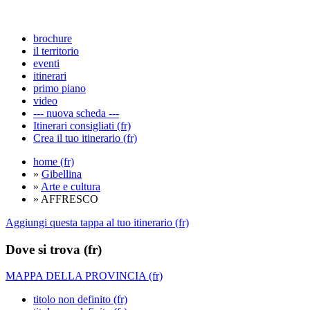
brochure
il territorio
eventi
itinerari
primo piano
video
--- nuova scheda ---
Itinerari consigliati (fr)
Crea il tuo itinerario (fr)
home (fr)
»
Gibellina
»
Arte e cultura
» AFFRESCO
Aggiungi questa tappa al tuo itinerario (fr)
Dove si trova (fr)
MAPPA DELLA PROVINCIA (fr)
titolo non definito (fr)