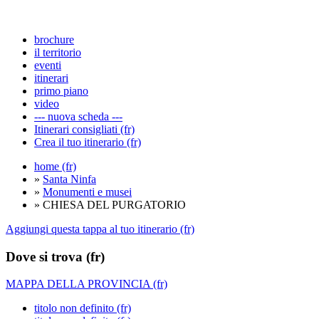
brochure
il territorio
eventi
itinerari
primo piano
video
--- nuova scheda ---
Itinerari consigliati (fr)
Crea il tuo itinerario (fr)
home (fr)
»
Santa Ninfa
»
Monumenti e musei
» CHIESA DEL PURGATORIO
Aggiungi questa tappa al tuo itinerario (fr)
Dove si trova (fr)
MAPPA DELLA PROVINCIA (fr)
titolo non definito (fr)