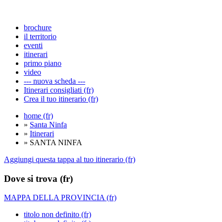
brochure
il territorio
eventi
itinerari
primo piano
video
--- nuova scheda ---
Itinerari consigliati (fr)
Crea il tuo itinerario (fr)
home (fr)
»
Santa Ninfa
»
Itinerari
» SANTA NINFA
Aggiungi questa tappa al tuo itinerario (fr)
Dove si trova (fr)
MAPPA DELLA PROVINCIA (fr)
titolo non definito (fr)