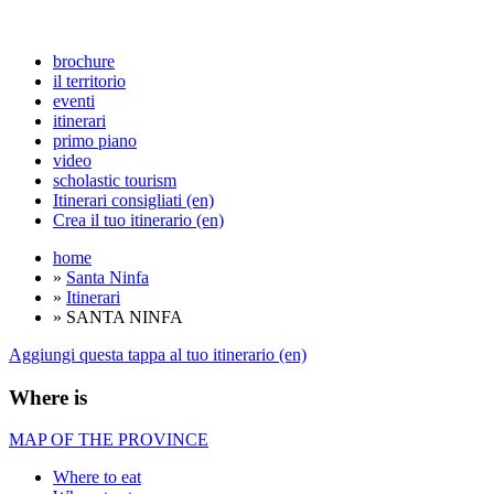
brochure
il territorio
eventi
itinerari
primo piano
video
scholastic tourism
Itinerari consigliati (en)
Crea il tuo itinerario (en)
home
»
Santa Ninfa
»
Itinerari
» SANTA NINFA
Aggiungi questa tappa al tuo itinerario (en)
Where is
MAP OF THE PROVINCE
Where to eat