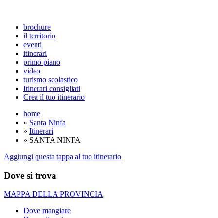
brochure
il territorio
eventi
itinerari
primo piano
video
turismo scolastico
Itinerari consigliati
Crea il tuo itinerario
home
»
Santa Ninfa
»
Itinerari
» SANTA NINFA
Aggiungi questa tappa al tuo itinerario
Dove si trova
MAPPA DELLA PROVINCIA
Dove mangiare