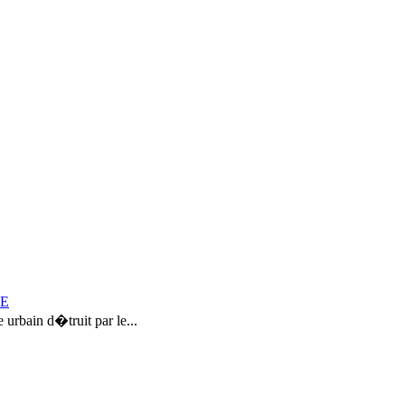
CE
urbain d�truit par le...