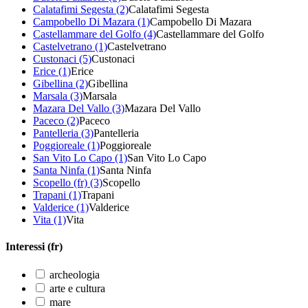
Calatafimi Segesta (2)
Calatafimi Segesta
Campobello Di Mazara (1)
Campobello Di Mazara
Castellammare del Golfo (4)
Castellammare del Golfo
Castelvetrano (1)
Castelvetrano
Custonaci (5)
Custonaci
Erice (1)
Erice
Gibellina (2)
Gibellina
Marsala (3)
Marsala
Mazara Del Vallo (3)
Mazara Del Vallo
Paceco (2)
Paceco
Pantelleria (3)
Pantelleria
Poggioreale (1)
Poggioreale
San Vito Lo Capo (1)
San Vito Lo Capo
Santa Ninfa (1)
Santa Ninfa
Scopello (fr) (3)
Scopello
Trapani (1)
Trapani
Valderice (1)
Valderice
Vita (1)
Vita
Interessi (fr)
archeologia
arte e cultura
mare