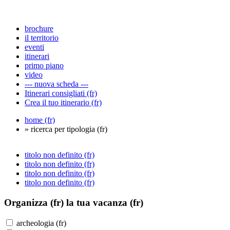
brochure
il territorio
eventi
itinerari
primo piano
video
--- nuova scheda ---
Itinerari consigliati (fr)
Crea il tuo itinerario (fr)
home (fr)
» ricerca per tipologia (fr)
titolo non definito (fr)
titolo non definito (fr)
titolo non definito (fr)
titolo non definito (fr)
Organizza (fr)
la tua vacanza (fr)
archeologia (fr)