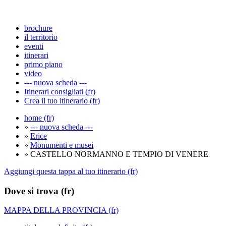
brochure
il territorio
eventi
itinerari
primo piano
video
--- nuova scheda ---
Itinerari consigliati (fr)
Crea il tuo itinerario (fr)
home (fr)
»
--- nuova scheda ---
»
Erice
»
Monumenti e musei
» CASTELLO NORMANNO E TEMPIO DI VENERE
Aggiungi questa tappa al tuo itinerario (fr)
Dove si trova (fr)
MAPPA DELLA PROVINCIA (fr)