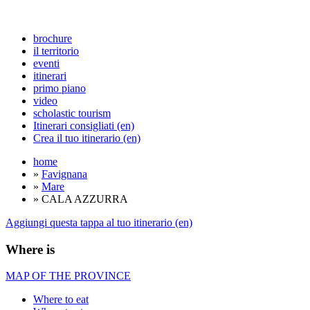
brochure
il territorio
eventi
itinerari
primo piano
video
scholastic tourism
Itinerari consigliati (en)
Crea il tuo itinerario (en)
home
»
Favignana
»
Mare
» CALA AZZURRA
Aggiungi questa tappa al tuo itinerario (en)
Where is
MAP OF THE PROVINCE
Where to eat