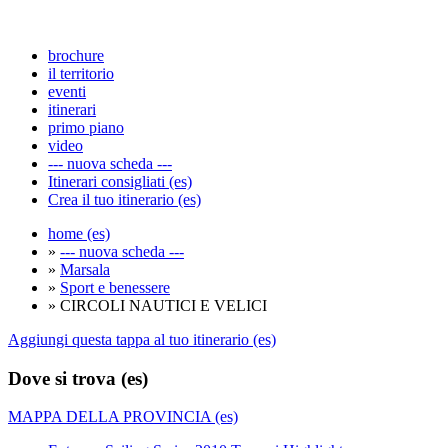
brochure
il territorio
eventi
itinerari
primo piano
video
--- nuova scheda ---
Itinerari consigliati (es)
Crea il tuo itinerario (es)
home (es)
»
--- nuova scheda ---
»
Marsala
»
Sport e benessere
» CIRCOLI NAUTICI E VELICI
Aggiungi questa tappa al tuo itinerario (es)
Dove si trova (es)
MAPPA DELLA PROVINCIA (es)