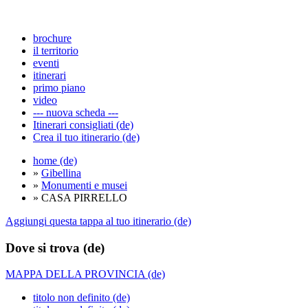
brochure
il territorio
eventi
itinerari
primo piano
video
--- nuova scheda ---
Itinerari consigliati (de)
Crea il tuo itinerario (de)
home (de)
»
Gibellina
»
Monumenti e musei
» CASA PIRRELLO
Aggiungi questa tappa al tuo itinerario (de)
Dove si trova (de)
MAPPA DELLA PROVINCIA (de)
titolo non definito (de)