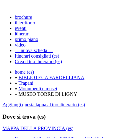
brochure
il territorio
eventi
itinerari
primo piano
video
--- nuova scheda ---
Itinerari consigliati (es)
Crea il tuo itinerario (es)
home (es)
»
BIBLIOTECA FARDELLIANA
»
Trapani
»
Monumenti e musei
» MUSEO TORRE DI LIGNY
Aggiungi questa tappa al tuo itinerario (es)
Dove si trova (es)
MAPPA DELLA PROVINCIA (es)