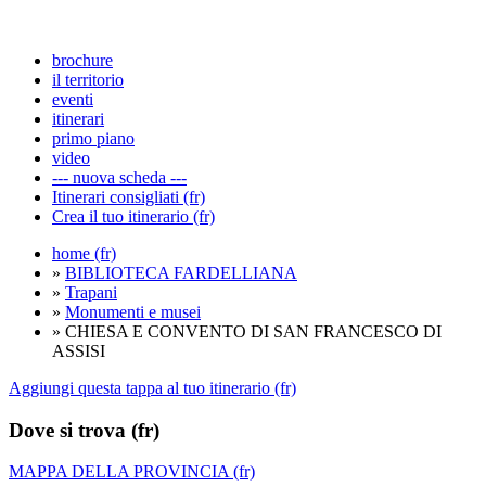
brochure
il territorio
eventi
itinerari
primo piano
video
--- nuova scheda ---
Itinerari consigliati (fr)
Crea il tuo itinerario (fr)
home (fr)
»
BIBLIOTECA FARDELLIANA
»
Trapani
»
Monumenti e musei
» CHIESA E CONVENTO DI SAN FRANCESCO DI
ASSISI
Aggiungi questa tappa al tuo itinerario (fr)
Dove si trova (fr)
MAPPA DELLA PROVINCIA (fr)