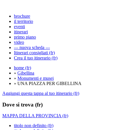
brochure
il territorio
eventi
itinerari
primo piano
video
--- nuova scheda ---
Itinerari consigliati (fr)
Crea il tuo itinerario (fr)
home (fr)
»
Gibellina
»
Monumenti e musei
» UNA PIAZZA PER GIBELLINA
Aggiungi questa tappa al tuo itinerario (fr)
Dove si trova (fr)
MAPPA DELLA PROVINCIA (fr)
titolo non definito (fr)