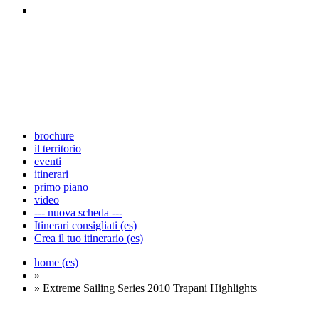
brochure
il territorio
eventi
itinerari
primo piano
video
--- nuova scheda ---
Itinerari consigliati (es)
Crea il tuo itinerario (es)
home (es)
»
» Extreme Sailing Series 2010 Trapani Highlights