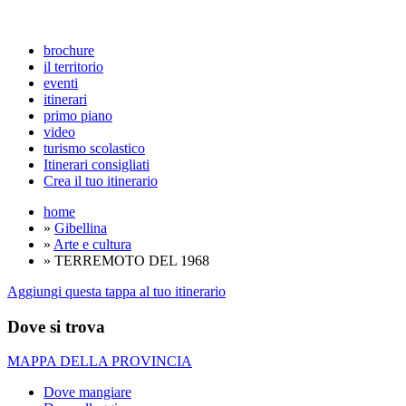
brochure
il territorio
eventi
itinerari
primo piano
video
turismo scolastico
Itinerari consigliati
Crea il tuo itinerario
home
»
Gibellina
»
Arte e cultura
» TERREMOTO DEL 1968
Aggiungi questa tappa al tuo itinerario
Dove si trova
MAPPA DELLA PROVINCIA
Dove mangiare