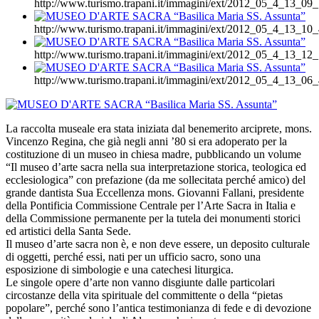
http://www.turismo.trapani.it/immagini/ext/2012_05_4_13_09_
http://www.turismo.trapani.it/immagini/ext/2012_05_4_13_10_
http://www.turismo.trapani.it/immagini/ext/2012_05_4_13_12_
http://www.turismo.trapani.it/immagini/ext/2012_05_4_13_06_
La raccolta museale era stata iniziata dal benemerito arciprete, mons.
Vincenzo Regina, che già negli anni ’80 si era adoperato per la
costituzione di un museo in chiesa madre, pubblicando un volume
“Il museo d’arte sacra nella sua interpretazione storica, teologica ed
ecclesiologica” con prefazione (da me sollecitata perché amico) del
grande dantista Sua Eccellenza mons. Giovanni Fallani, presidente
della Pontificia Commissione Centrale per l’Arte Sacra in Italia e
della Commissione permanente per la tutela dei monumenti storici
ed artistici della Santa Sede.
Il museo d’arte sacra non è, e non deve essere, un deposito culturale
di oggetti, perché essi, nati per un ufficio sacro, sono una
esposizione di simbologie e una catechesi liturgica.
Le singole opere d’arte non vanno disgiunte dalle particolari
circostanze della vita spirituale del committente o della “pietas
popolare”, perché sono l’antica testimonianza di fede e di devozione