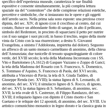
specifico dell’esperienza museale, caratterizza le sue finalità
espositive e consente simultaneamente, la più completa lettura
spaziale sia del “contenitore” che delle complesse relazioni estetiche,
percettive e simboliche, che si instaurano tra le opere e gli oggetti
dell’arredo sacro. Nella prima sala sono esposte: una preziosa croce
dipinta, del sec. XIV, di ignoto (con il crocifisso al centro, dal cui
costato, fluisce un abbondante fiotto di sangue, in alto il pellicano,
simbolo del Redentore, in procinto di squarciarsi il petto per nutrire
con il suo sangue i suoi piccoli; in basso il teschio, segno della morte
vinta da Cristo con la sua risurrezione; a destra S. Giovanni
Evangelista, a sinistra l’Addolorata, impietrita dal dolore). Seguono
un affresco di un santo monaco carmelitano di anonimo, della chiesa
dell’Annunziata; due tunicelle di tessuto spagnoleggiante di colore
verde, del XVIII secolo; la tela della Madonna Incoronata con i SS.
Vito e Bartolomeo (A.1612) di Gaspare Vazzano o Zoppo di Ganci;
la tela della Madonna del Rosario con S. Francesco, S. Domenico,
S. Tommaso d’Aquino, S. Francesco di Paola, del XVI secolo,
attribuita a Vincenzo di Pavia; la tela di S. Giuda Taddeo, di
Giuseppe Renda (sec. XVIII); la statua lignea di S. Leonardo, di
anonimo, del sec. XVI; il simulacro ligneo di S. Rocco, di ignoto,
del sec. XVI; la statua lignea di S. Sebastiano, di anonimo, sec.
XVII; la tela ovale di S. Castrenze, di Filippo Randazzo, del sec.
XVIII; il reliquiario ligneo con dipinto il Cristo risorto e San
Gaetano e le reliquie dei 12 apostoli, di anonimo, del sec. XVIII. Un
artistico comunichino monastico in legno dorato e la classica grata in