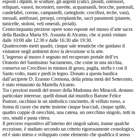
esposti i dipinti, le sculture, gli argenti (calici, pissidi, ostensori,
reliquari, vassoi, incensieri, navette, acquamanili, brocche, pastorali,
candelabri, corone, campanelli, carteglorie, crocifissi, teche, vasi),
messali, antifonari, presepi, ceroplastiche, sacri paramenti (pianete,
tunicelle, stoloni, veli omerali, piviali).
Centocinquanta preziose opere sono esposte nel museo d’arte sacra
della Basilica Maria SS. Assunta di Alcamo, che si potrà visitare
dalle 10:00 alle 12:30 e dalle 16:30 alle 19:30.
Quattrocento metri quadri, cinque sale tematiche che guidano il
visitatore negli ambienti dove la devozione si fa arte.
L’ingresso al museo è segnato nel recuperato portale dell’ex
Oratorio del Santissimo Sacramento, che come in una nicchia,
conserva un Crocifisso in mistura di gesso, paglia, stoffa e con il
Santo volto, mani e piedi in legno. Donato a questa basilica
dall’arciprete D. Erasmo Cremona, della prima metà del Settecento,
è stato restaurato da Mariella Alcamo.
Tra i preziosi monili del tesoro della Madonna dei Miracoli, destano
particolare interesse, quelli donati dal munifico Barone Felice
Pastore, racchiusi in un simbolico cuscinetto, di velluto rosso, a
forma di cuore che mette insieme cinque bracciali, cinque spille,
quattro coppie di orecchini, una catena, un orecchino singolo, tutti in
oro, smalti e pasta vitrea.
Il percorso espositivo all’interno dei singoli saloni, tranne qualche
eccezione, è studiato secondo un criterio rigorosamente cronologico,
ed è stato inteso e sviluppato come elemento che qualifica il senso