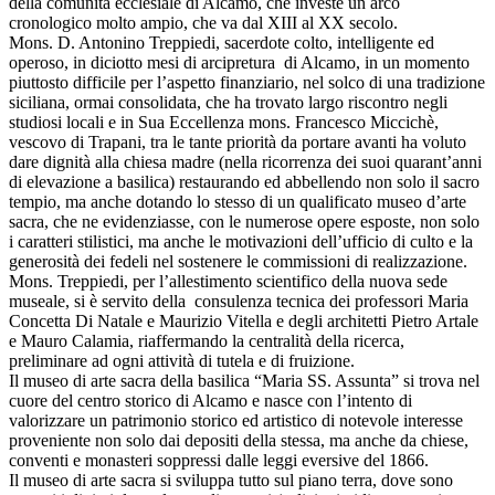
della comunità ecclesiale di Alcamo, che investe un arco
cronologico molto ampio, che va dal XIII al XX secolo.
Mons. D. Antonino Treppiedi, sacerdote colto, intelligente ed
operoso, in diciotto mesi di arcipretura di Alcamo, in un momento
piuttosto difficile per l’aspetto finanziario, nel solco di una tradizione
siciliana, ormai consolidata, che ha trovato largo riscontro negli
studiosi locali e in Sua Eccellenza mons. Francesco Miccichè,
vescovo di Trapani, tra le tante priorità da portare avanti ha voluto
dare dignità alla chiesa madre (nella ricorrenza dei suoi quarant’anni
di elevazione a basilica) restaurando ed abbellendo non solo il sacro
tempio, ma anche dotando lo stesso di un qualificato museo d’arte
sacra, che ne evidenziasse, con le numerose opere esposte, non solo
i caratteri stilistici, ma anche le motivazioni dell’ufficio di culto e la
generosità dei fedeli nel sostenere le commissioni di realizzazione.
Mons. Treppiedi, per l’allestimento scientifico della nuova sede
museale, si è servito della consulenza tecnica dei professori Maria
Concetta Di Natale e Maurizio Vitella e degli architetti Pietro Artale
e Mauro Calamia, riaffermando la centralità della ricerca,
preliminare ad ogni attività di tutela e di fruizione.
Il museo di arte sacra della basilica “Maria SS. Assunta” si trova nel
cuore del centro storico di Alcamo e nasce con l’intento di
valorizzare un patrimonio storico ed artistico di notevole interesse
proveniente non solo dai depositi della stessa, ma anche da chiese,
conventi e monasteri soppressi dalle leggi eversive del 1866.
Il museo di arte sacra si sviluppa tutto sul piano terra, dove sono