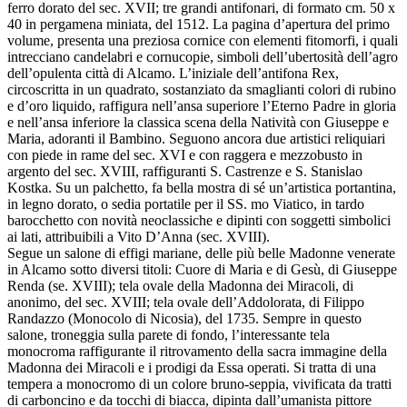
ferro dorato del sec. XVII; tre grandi antifonari, di formato cm. 50 x
40 in pergamena miniata, del 1512. La pagina d’apertura del primo
volume, presenta una preziosa cornice con elementi fitomorfi, i quali
intrecciano candelabri e cornucopie, simboli dell’ubertosità dell’agro
dell’opulenta città di Alcamo. L’iniziale dell’antifona Rex,
circoscritta in un quadrato, sostanziato da smaglianti colori di rubino
e d’oro liquido, raffigura nell’ansa superiore l’Eterno Padre in gloria
e nell’ansa inferiore la classica scena della Natività con Giuseppe e
Maria, adoranti il Bambino. Seguono ancora due artistici reliquiari
con piede in rame del sec. XVI e con raggera e mezzobusto in
argento del sec. XVIII, raffiguranti S. Castrenze e S. Stanislao
Kostka. Su un palchetto, fa bella mostra di sé un’artistica portantina,
in legno dorato, o sedia portatile per il SS. mo Viatico, in tardo
barocchetto con novità neoclassiche e dipinti con soggetti simbolici
ai lati, attribuibili a Vito D’Anna (sec. XVIII).
Segue un salone di effigi mariane, delle più belle Madonne venerate
in Alcamo sotto diversi titoli: Cuore di Maria e di Gesù, di Giuseppe
Renda (se. XVIII); tela ovale della Madonna dei Miracoli, di
anonimo, del sec. XVIII; tela ovale dell’Addolorata, di Filippo
Randazzo (Monocolo di Nicosia), del 1735. Sempre in questo
salone, troneggia sulla parete di fondo, l’interessante tela
monocroma raffigurante il ritrovamento della sacra immagine della
Madonna dei Miracoli e i prodigi da Essa operati. Si tratta di una
tempera a monocromo di un colore bruno-seppia, vivificata da tratti
di carboncino e da tocchi di biacca, dipinta dall’umanista pittore