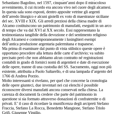
Sebastiano Bagolino, nel 1597, cinquant’anni dopo il miracoloso
avvenimento, il cui ricordo era ancora vivo nel cuore degli alcamesi.
In questa sala sono esposti, dentro apposite vetrine gli argenti
dell’arredo liturgico e alcuni gioielli ex voto di maestranze siciliane
del sec. XVIII e XIX. Gli arredi preziosi della chiesa madre di
Alcamo costituiscono un patrimonio di manufatti, eseguiti in un arco
di tempo che va dal XVI al XX secolo. Essi rappresentano la
testimonianza tangibile della devozione e del sentimento religioso
degli Alcamesi e contemporaneamente i lusinghieri esempi
dell’antica produzione argentaria palermitana e trapanese.
Ma prima di esaminare dal punto di vista stilistico queste opere è
opportuno procedere alla lettura delle carte d’archivio; va subito
precisato però che non abbiamo alcun contratto né registrazioni
contabili in grado di fornirci nomi di argentieri e date di esecuzione
delle opere, tranne di una custodia del SS. Sacramento, oggi non più
esistente, attribuita a Paolo Saltarello, e di una lampada d’argento del
1766 di Andrea Porzio.
Molto interessanti si rivelano, per quel che concerne la cronologia
delle opere giunteci, due inventari nei cui elenchi è possibile
riconoscere diversi manufatti ancora conservati nella chiesa. La
carenza di documenti fa credere che parte del patrimonio in
questione si sia formato attraverso donazioni di confraternite o di
privati. E’ il caso di ricordare la munificenza degli arcipreti Stefano
Fraccia, Stefano La Rocca, Benedetto Mangione, Stefano Triolo
Grifi, Giuseppe Virgilio.