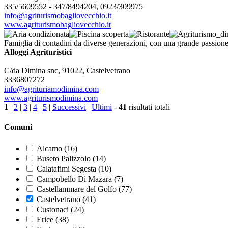
335/5609552 - 347/8494204, 0923/309975
info@agriturismobagliovecchio.it
www.agriturismobagliovecchio.it
Famiglia di contadini da diverse generazioni, con una grande passione p
Alloggi Agrituristici
C/da Dimina snc, 91022, Castelvetrano
3336807272
info@agrituriamodimina.com
www.agriturismodimina.com
1
|
2
|
3
|
4
|
5
|
Successivi
|
Ultimi
-
41
risultati totali
Comuni
Alcamo (16)
Buseto Palizzolo (14)
Calatafimi Segesta (10)
Campobello Di Mazara (7)
Castellammare del Golfo (77)
Castelvetrano (41)
Custonaci (24)
Erice (38)