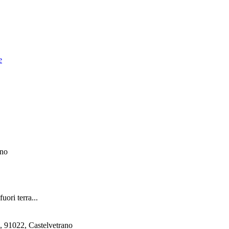
e
ano
uori terra...
, 91022, Castelvetrano