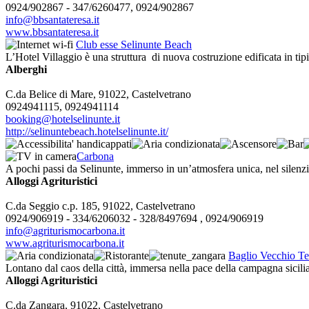
0924/902867 - 347/6260477, 0924/902867
info@bbsantateresa.it
www.bbsantateresa.it
Club esse Selinunte Beach
L’Hotel Villaggio è una struttura di nuova costruzione edificata in tipi
Alberghi
C.da Belice di Mare, 91022, Castelvetrano
0924941115, 0924941114
booking@hotelselinunte.it
http://selinuntebeach.hotelselinunte.it/
Carbona
A pochi passi da Selinunte, immerso in un’atmosfera unica, nel silenzio 
Alloggi Agrituristici
C.da Seggio c.p. 185, 91022, Castelvetrano
0924/906919 - 334/6206032 - 328/8497694 , 0924/906919
info@agriturismocarbona.it
www.agriturismocarbona.it
Baglio Vecchio T
Lontano dal caos della città, immersa nella pace della campagna sicilia
Alloggi Agrituristici
C.da Zangara, 91022, Castelvetrano