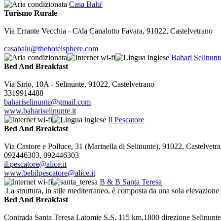
Casa Balu'
Turismo Rurale
Via Errante Vecchia - C/da Canalotto Favara, 91022, Castelvetrano
casabalu@thehotelsphere.com
Bahari Selinunt
Bed And Breakfast
Via Sirio, 10A - Selinunte, 91022, Castelvetrano
3319914488
bahariselinunte@gmail.com
www.bahariselinunte.it
Il Pescatore
Bed And Breakfast
Via Castore e Polluce, 31 (Marinella di Selinunte), 91022, Castelvetr
092446303, 092446303
il.pescatore@alice.it
www.bebilpescatore@alice.it
B & B Santa Teresa
La struttura, in stile mediterraneo, è composta da una sola elevazione f
Bed And Breakfast
Contrada Santa Teresa Latomie S.S. 115 km.1800 direzione Selinunte