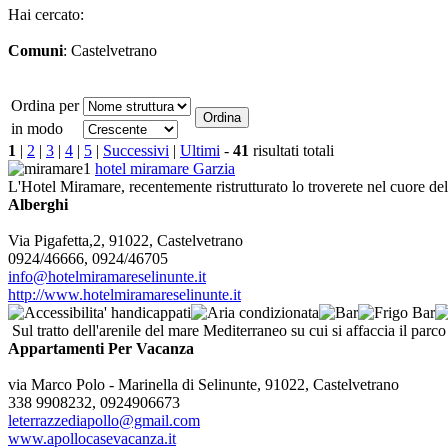
Hai cercato:
Comuni
: Castelvetrano
Ordina per
in modo
1
|
2
|
3
|
4
|
5
|
Successivi
|
Ultimi
-
41
risultati totali
hotel miramare Garzia
L'Hotel Miramare, recentemente ristrutturato lo troverete nel cuore del 
Alberghi
Via Pigafetta,2, 91022, Castelvetrano
0924/46666, 0924/46705
info@hotelmiramareselinunte.it
http://www.hotelmiramareselinunte.it
Sul tratto dell'arenile del mare Mediterraneo su cui si affaccia il parco
Appartamenti Per Vacanza
via Marco Polo - Marinella di Selinunte, 91022, Castelvetrano
338 9908232, 0924906673
leterrazzediapollo@gmail.com
www.apollocasevacanza.it