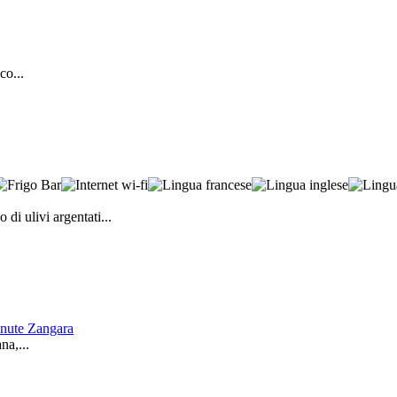
co...
di ulivi argentati...
enute Zangara
na,...