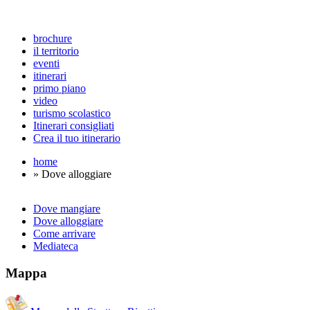
brochure
il territorio
eventi
itinerari
primo piano
video
turismo scolastico
Itinerari consigliati
Crea il tuo itinerario
home
» Dove alloggiare
Dove mangiare
Dove alloggiare
Come arrivare
Mediateca
Mappa