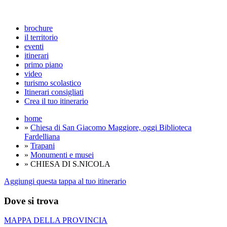
brochure
il territorio
eventi
itinerari
primo piano
video
turismo scolastico
Itinerari consigliati
Crea il tuo itinerario
home
»
Chiesa di San Giacomo Maggiore, oggi Biblioteca
Fardelliana
»
Trapani
»
Monumenti e musei
» CHIESA DI S.NICOLA
Aggiungi questa tappa al tuo itinerario
Dove si trova
MAPPA DELLA PROVINCIA