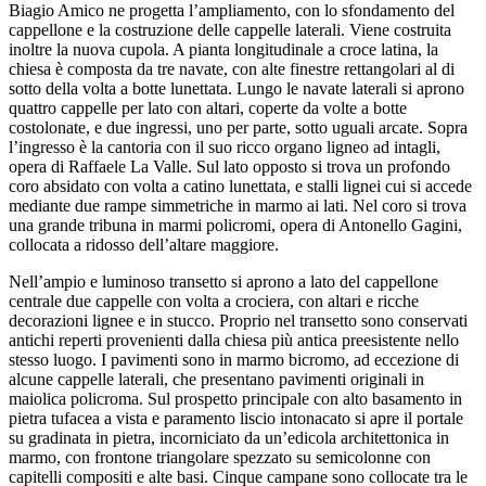
Biagio Amico ne progetta l’ampliamento, con lo sfondamento del
cappellone e la costruzione delle cappelle laterali. Viene costruita
inoltre la nuova cupola. A pianta longitudinale a croce latina, la
chiesa è composta da tre navate, con alte finestre rettangolari al di
sotto della volta a botte lunettata. Lungo le navate laterali si aprono
quattro cappelle per lato con altari, coperte da volte a botte
costolonate, e due ingressi, uno per parte, sotto uguali arcate. Sopra
l’ingresso è la cantoria con il suo ricco organo ligneo ad intagli,
opera di Raffaele La Valle. Sul lato opposto si trova un profondo
coro absidato con volta a catino lunettata, e stalli lignei cui si accede
mediante due rampe simmetriche in marmo ai lati. Nel coro si trova
una grande tribuna in marmi policromi, opera di Antonello Gagini,
collocata a ridosso dell’altare maggiore.
Nell’ampio e luminoso transetto si aprono a lato del cappellone
centrale due cappelle con volta a crociera, con altari e ricche
decorazioni lignee e in stucco. Proprio nel transetto sono conservati
antichi reperti provenienti dalla chiesa più antica preesistente nello
stesso luogo. I pavimenti sono in marmo bicromo, ad eccezione di
alcune cappelle laterali, che presentano pavimenti originali in
maiolica policroma. Sul prospetto principale con alto basamento in
pietra tufacea a vista e paramento liscio intonacato si apre il portale
su gradinata in pietra, incorniciato da un’edicola architettonica in
marmo, con frontone triangolare spezzato su semicolonne con
capitelli compositi e alte basi. Cinque campane sono collocate tra le