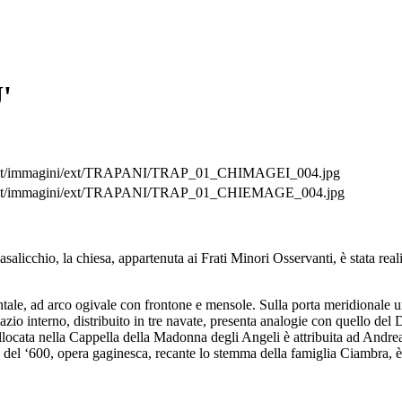
'
ani.it/immagini/ext/TRAPANI/TRAP_01_CHIMAGEI_004.jpg
ani.it/immagini/ext/TRAPANI/TRAP_01_CHIEMAGE_004.jpg
 Casalicchio, la chiesa, appartenuta ai Frati Minori Osservanti, è stata r
dentale, ad arco ogivale con frontone e mensole. Sulla porta meridionale 
io interno, distribuito in tre navate, presenta analogie con quello del 
collocata nella Cappella della Madonna degli Angeli è attribuita ad Andr
del ‘600, opera gaginesca, recante lo stemma della famiglia Ciambra, è a