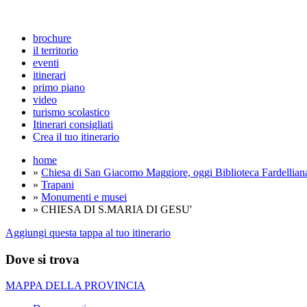
brochure
il territorio
eventi
itinerari
primo piano
video
turismo scolastico
Itinerari consigliati
Crea il tuo itinerario
home
»
Chiesa di San Giacomo Maggiore, oggi Biblioteca Fardellian
»
Trapani
»
Monumenti e musei
» CHIESA DI S.MARIA DI GESU'
Aggiungi questa tappa al tuo itinerario
Dove si trova
MAPPA DELLA PROVINCIA