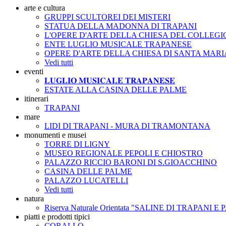
arte e cultura
GRUPPI SCULTOREI DEI MISTERI
STATUA DELLA MADONNA DI TRAPANI
L'OPERE D'ARTE DELLA CHIESA DEL COLLEGIO
ENTE LUGLIO MUSICALE TRAPANESE
OPERE D'ARTE DELLA CHIESA DI SANTA MARI
Vedi tutti
eventi
𝐋𝐔𝐆𝐋𝐈𝐎 𝐌𝐔𝐒𝐈𝐂𝐀𝐋𝐄 𝐓𝐑𝐀𝐏𝐀𝐍𝐄𝐒𝐄
ESTATE ALLA CASINA DELLE PALME
itinerari
TRAPANI
mare
LIDI DI TRAPANI - MURA DI TRAMONTANA
monumenti e musei
TORRE DI LIGNY
MUSEO REGIONALE PEPOLI E CHIOSTRO
PALAZZO RICCIO BARONI DI S.GIOACCHINO
CASINA DELLE PALME
PALAZZO LUCATELLI
Vedi tutti
natura
Riserva Naturale Orientata "SALINE DI TRAPANI E
piatti e prodotti tipici
CORALLO