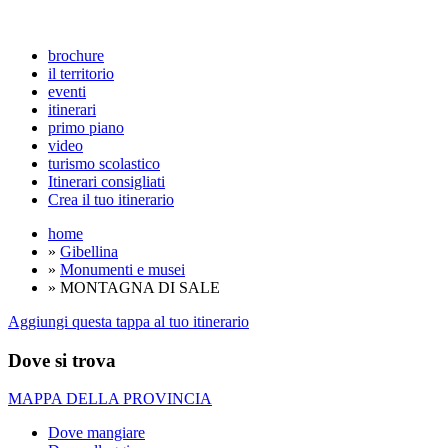
brochure
il territorio
eventi
itinerari
primo piano
video
turismo scolastico
Itinerari consigliati
Crea il tuo itinerario
home
»
Gibellina
»
Monumenti e musei
» MONTAGNA DI SALE
Aggiungi questa tappa al tuo itinerario
Dove si trova
MAPPA DELLA PROVINCIA
Dove mangiare