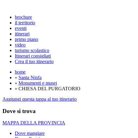
brochure
il territorio
eventi
itinerari
primo piano
video
turismo scolastico
Itinerari consigliati
Crea il tuo itinerario
home
»
Santa Ninfa
»
Monumenti e musei
» CHIESA DEL PURGATORIO
Aggiungi questa tappa al tuo itinerario
Dove si trova
MAPPA DELLA PROVINCIA
Dove mangiare