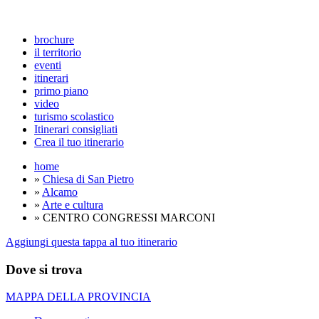
brochure
il territorio
eventi
itinerari
primo piano
video
turismo scolastico
Itinerari consigliati
Crea il tuo itinerario
home
»
Chiesa di San Pietro
»
Alcamo
»
Arte e cultura
» CENTRO CONGRESSI MARCONI
Aggiungi questa tappa al tuo itinerario
Dove si trova
MAPPA DELLA PROVINCIA