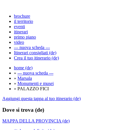
brochure
il territorio
eventi
itinerari
primo piano
video
--- nuova scheda ---
Itinerari consigliati (de)
Crea il tuo itinerario (de)
home (de)
»
--- nuova scheda ---
»
Marsala
»
Monumenti e musei
» PALAZZO FICI
Aggiungi questa tappa al tuo itinerario (de)
Dove si trova (de)
MAPPA DELLA PROVINCIA (de)