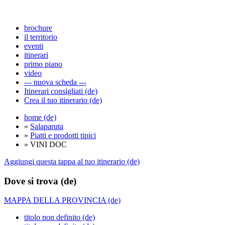
brochure
il territorio
eventi
itinerari
primo piano
video
--- nuova scheda ---
Itinerari consigliati (de)
Crea il tuo itinerario (de)
home (de)
»
Salaparuta
»
Piatti e prodotti tipici
» VINI DOC
Aggiungi questa tappa al tuo itinerario (de)
Dove si trova (de)
MAPPA DELLA PROVINCIA (de)
titolo non definito (de)