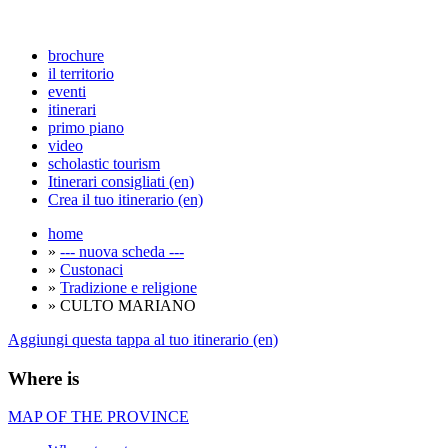
brochure
il territorio
eventi
itinerari
primo piano
video
scholastic tourism
Itinerari consigliati (en)
Crea il tuo itinerario (en)
home
»
--- nuova scheda ---
»
Custonaci
»
Tradizione e religione
» CULTO MARIANO
Aggiungi questa tappa al tuo itinerario (en)
Where is
MAP OF THE PROVINCE