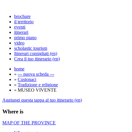
brochure
il territorio
eventi
itinerari
primo piano
video
scholastic tourism
Itinerari consigliati (en)
Crea il tuo itinerario (en)
home
»
--- nuova scheda ---
»
Custonaci
»
Tradizione e religione
» MUSEO VIVENTE
Aggiungi questa tappa al tuo itinerario (en)
Where is
MAP OF THE PROVINCE