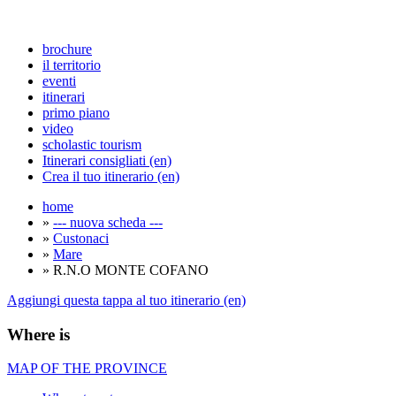
brochure
il territorio
eventi
itinerari
primo piano
video
scholastic tourism
Itinerari consigliati (en)
Crea il tuo itinerario (en)
home
»
--- nuova scheda ---
»
Custonaci
»
Mare
» R.N.O MONTE COFANO
Aggiungi questa tappa al tuo itinerario (en)
Where is
MAP OF THE PROVINCE