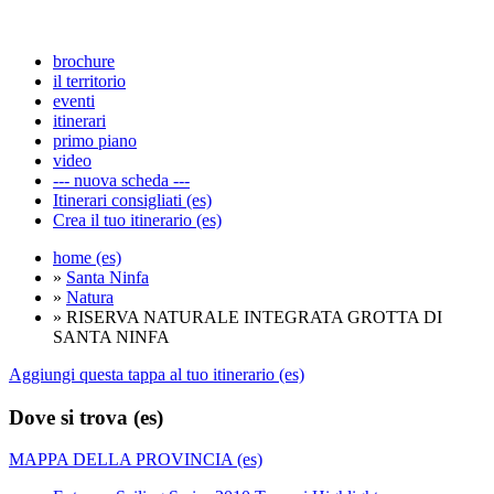
brochure
il territorio
eventi
itinerari
primo piano
video
--- nuova scheda ---
Itinerari consigliati (es)
Crea il tuo itinerario (es)
home (es)
»
Santa Ninfa
»
Natura
» RISERVA NATURALE INTEGRATA GROTTA DI
SANTA NINFA
Aggiungi questa tappa al tuo itinerario (es)
Dove si trova (es)
MAPPA DELLA PROVINCIA (es)