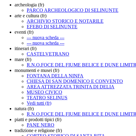
archeologia (fr)
PARCO ARCHEOLOGICO DI SELINUNTE
arte e cultura (fr)
ARCHIVIO STORICO E NOTARILE
EFEBO DI SELINUNTE
eventi (fr)
--- nuova scheda ---
--- nuova scheda ---
itinerari (fr)
CASTELVETRANO
mare (fr)
R.N.O.FOCE DEL FIUME BELICE E DUNE LIMIT
monumenti e musei (fr)
FONTANA DELLA NINFA
CHIESA DI SAN DOMENICO E CONVENTO
AREA ATTREZZATA TRINITA DI DELIA
MUSEO CIVICO
TEATRO SELINUS
Vedi tutti (fr)
natura (fr)
R.N.O.FOCE DEL FIUME BELICE E DUNE LIMIT
piatti e prodotti tipici (fr)
PANE NERO
tradizione e religione (fr)
CORTEO STORICO DI SANTA RITA