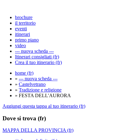
brochure
il territorio
eventi
itinerari
primo piano
video
--- nuova scheda ---
Itinerari consigliati (fr)
Crea il tuo itinerario (fr)
home (fr)
»
--- nuova scheda ---
»
Castelvetrano
»
Tradizione e religione
» FESTA DELL'AURORA
Aggiungi questa tappa al tuo itinerario (fr)
Dove si trova (fr)
MAPPA DELLA PROVINCIA (fr)