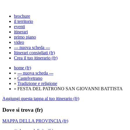
brochure
il territorio
eventi
itinerari
primo piano
video
--- nuova scheda ---
Itinerari consigliati (fr)
Crea il tuo itinerario (fr)
home (fr)
»
--- nuova scheda ---
»
Castelvetrano
»
Tradizione e religione
» FESTA DEL PATRONO SAN GIOVANNI BATTISTA
Aggiungi questa tappa al tuo itinerario (fr)
Dove si trova (fr)
MAPPA DELLA PROVINCIA (fr)