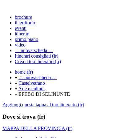
brochure
il territorio
eventi
itinerari
primo piano
video
--- nuova scheda ---
Itinerari consigliati (fr)
Crea il tuo itinerario (fr)
home (fr)
»
--- nuova scheda ---
»
Castelvetrano
»
Arte e cultura
» EFEBO DI SELINUNTE
Aggiungi questa tappa al tuo itinerario (fr)
Dove si trova (fr)
MAPPA DELLA PROVINCIA (fr)