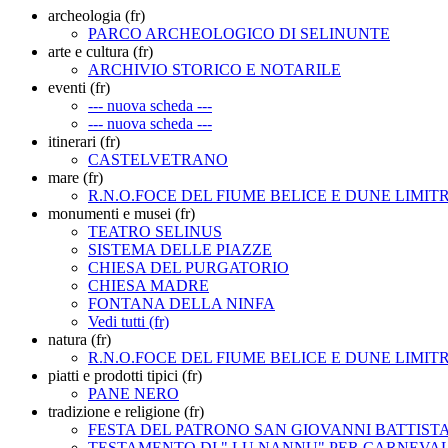
archeologia (fr)
PARCO ARCHEOLOGICO DI SELINUNTE
arte e cultura (fr)
ARCHIVIO STORICO E NOTARILE
eventi (fr)
--- nuova scheda ---
--- nuova scheda ---
itinerari (fr)
CASTELVETRANO
mare (fr)
R.N.O.FOCE DEL FIUME BELICE E DUNE LIMIT
monumenti e musei (fr)
TEATRO SELINUS
SISTEMA DELLE PIAZZE
CHIESA DEL PURGATORIO
CHIESA MADRE
FONTANA DELLA NINFA
Vedi tutti (fr)
natura (fr)
R.N.O.FOCE DEL FIUME BELICE E DUNE LIMIT
piatti e prodotti tipici (fr)
PANE NERO
tradizione e religione (fr)
FESTA DEL PATRONO SAN GIOVANNI BATTIST
TESTAMENTO DI " LU NANNU" PER CARNEVA