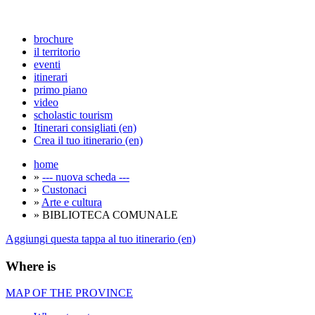
brochure
il territorio
eventi
itinerari
primo piano
video
scholastic tourism
Itinerari consigliati (en)
Crea il tuo itinerario (en)
home
»
--- nuova scheda ---
»
Custonaci
»
Arte e cultura
» BIBLIOTECA COMUNALE
Aggiungi questa tappa al tuo itinerario (en)
Where is
MAP OF THE PROVINCE